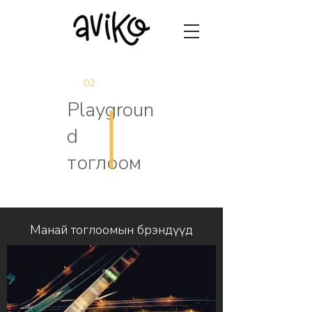
02
Playgroun
d
тоглоом
Манай тоглоомын брэндүүд